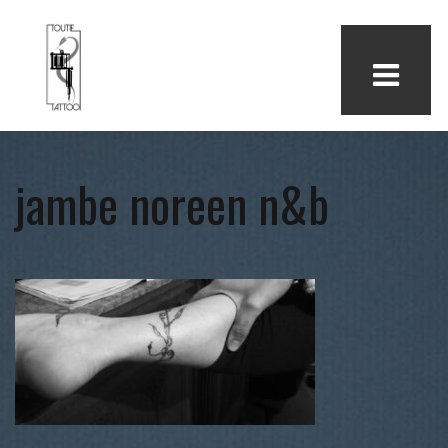
jambe noreen n&b