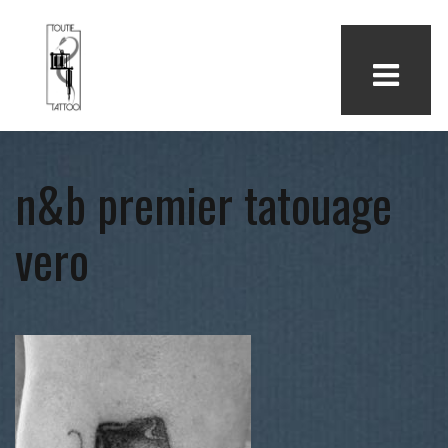
n&b premier tatouage
vero